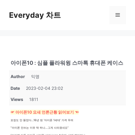
컨
텐
Everyday 차트
메
츠
로
뉴
건
너
뛰
기
아이폰10 : 심플 플라워윙 스마톡 휴대폰 케이스
Author
익명
Date
2023-02-04 23:02
Views
1811
☞ 아이폰10 요새 언론근황 읽어보기 ☜
포장도 안 뜯었다…16년 된 '아이폰 1세대' 가격 무려
“아이폰 안쓰는 이유 딱 하나…그게 사라졌네요”