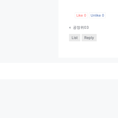
Like
0
Unlike
0
«
공정위03
List
Reply