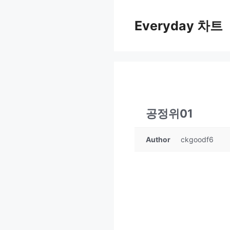
컨
텐
Everyday 차트
츠
로
건
너
뛰
기
공정위01
Author
ckgoodf6