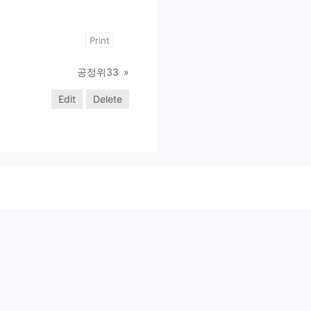
Print
공정위33
»
Edit
Delete