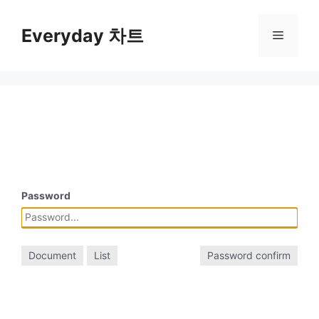
컨
텐
Everyday 차트
메
츠
로
뉴
건
너
뛰
기
Password
Document
List
Password confirm