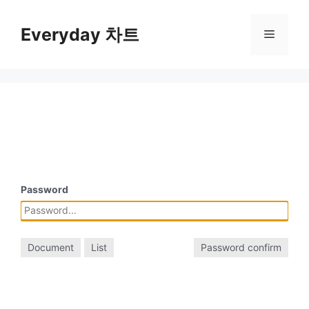
컨
텐
Everyday 차트
메
츠
로
뉴
건
너
뛰
기
Password
Document
List
Password confirm