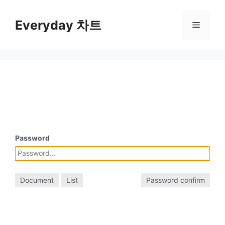
컨
텐
Everyday 차트
메
츠
로
뉴
건
너
뛰
기
Password
Document
List
Password confirm