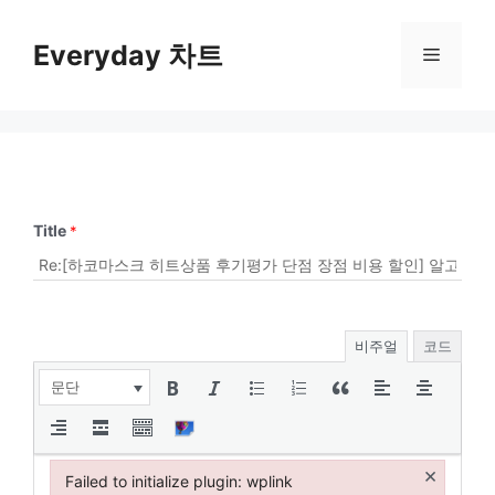
컨
텐
Everyday 차트
메
츠
로
뉴
건
너
뛰
기
Title
*
비주얼
코드
문단
×
Failed to initialize plugin: wplink