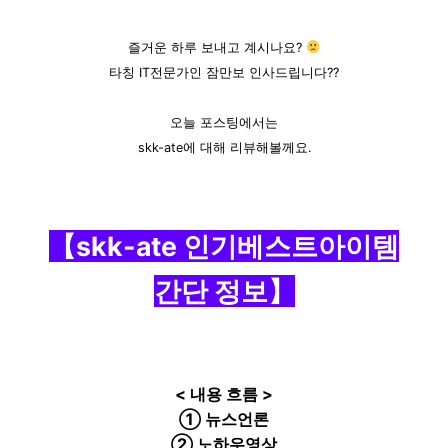
즐거운 하루 보내고 계시나요?
타칭 IT전문가인 잠만보 인사드립니다??
오늘 포스팅에서는
skk-ate에 대해 리뷰해볼께요.
【skk-ate 인기베스트아이템
간단 정보】
< 내용 흐름 >
① 뉴스언론
② 노하우영상