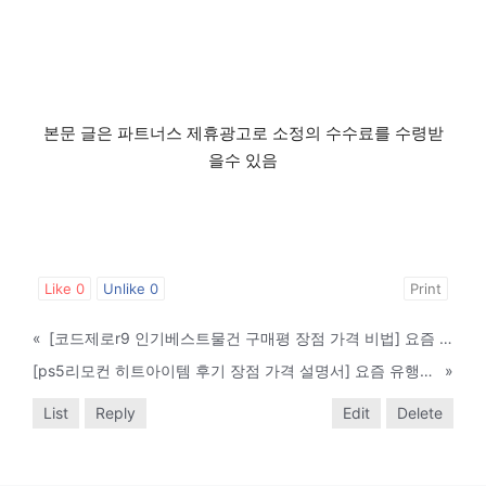
본문 글은 파트너스 제휴광고로 소정의 수수료를 수령받
을수 있음
Like
0
Unlike
0
Print
«
[코드제로r9 인기베스트물건 구매평 장점 가격 비법] 요즘 유행하는 코드제로r9 진심 맘에 들어요~
[ps5리모컨 히트아이템 후기 장점 가격 설명서] 요즘 유행하는 ps5리모컨 동생도 너무 좋아해요~
»
List
Reply
Edit
Delete