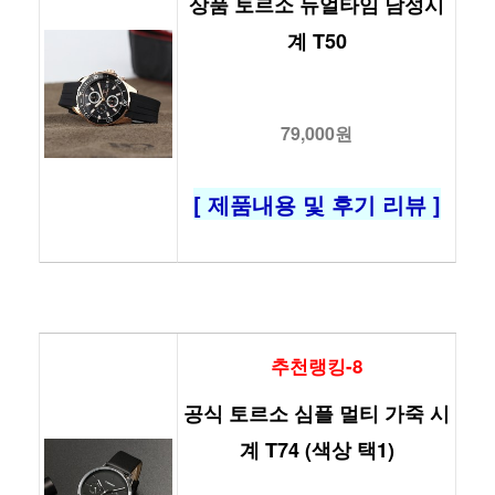
상품 토르소 듀얼타임 남성시
계 T50
79,000원
[ 제품내용 및 후기 리뷰 ]
추천랭킹-8
공식 토르소 심플 멀티 가죽 시
계 T74 (색상 택1)