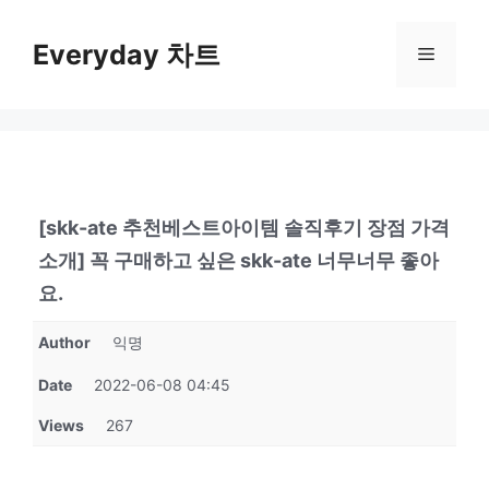
컨
텐
Everyday 차트
메
츠
로
뉴
건
너
뛰
기
[skk-ate 추천베스트아이템 솔직후기 장점 가격
소개] 꼭 구매하고 싶은 skk-ate 너무너무 좋아
요.
Author
익명
Date
2022-06-08 04:45
Views
267