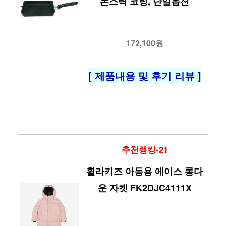
논스틱 코팅, 단일옵션
172,100원
[ 제품내용 및 후기 리뷰 ]
추천랭킹-21
휠라키즈 아동용 에이스 롱다
운 자켓 FK2DJC4111X