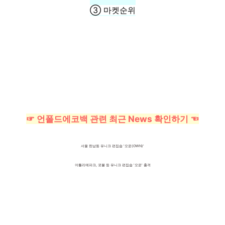
③ 마켓순위
☞ 언폴드에코백 관련 최근 News 확인하기 ☜
서울 한남동 유니크 편집숍 '오운(OWN)'
아틀리에파크, 귓볼 등 유니크 편집숍 '오운' 출격