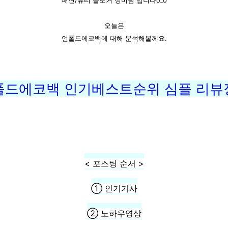
패션/뷰티 블로거 정미남 입니다o_0
오늘은
언폴드에코백에 대해 분석해볼께요.
폴드에코백 인기베스트순위 심플 리뷰
< 포스팅 순서 >
① 인기기사
② 노하우영상