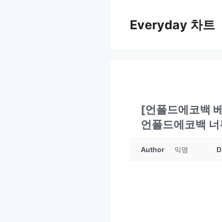
컨
텐
Everyday 차트
츠
로
건
너
뛰
기
[언폴드에코백 
언폴드에코백 너
Author
익명
D