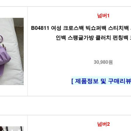
넘버1
B04811 여성 크로스백 빅쇼퍼백 스티치백
인백 스팽글가방 클러치 펀칭백
30,980원
[ 제품정보 및 구매리뷰 
넘버2