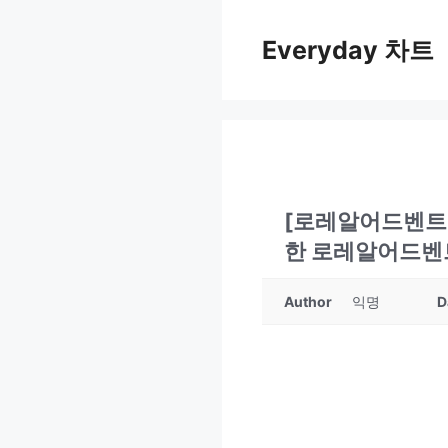
컨
텐
Everyday 차트
츠
로
건
너
뛰
기
[로레알어드벤트캘
한 로레알어드벤
Author
익명
D