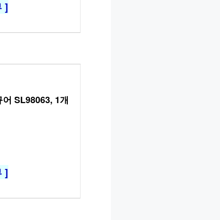
 ]
 SL98063, 1개
 ]