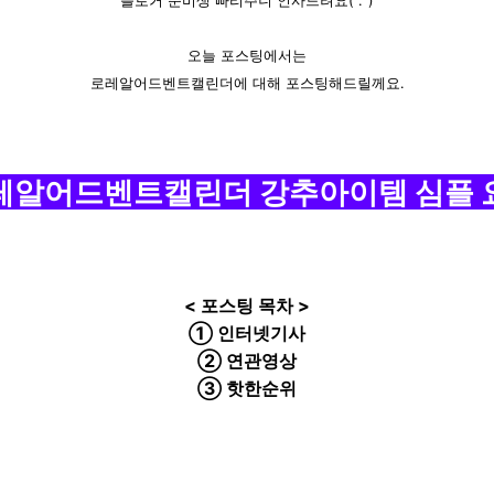
블로거 준비생 빠리주니 인사드려요(^.^)
오늘 포스팅에서는
로레알어드벤트캘린더에 대해 포스팅해드릴께요.
레알어드벤트캘린더 강추아이템 심플 
< 포스팅 목차 >
① 인터넷기사
② 연관영상
③ 핫한순위