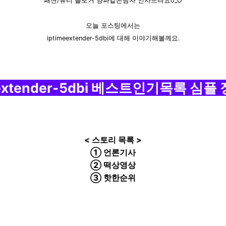
패션/뷰티 블로거 양파같은남자 인사드려요o_O
오늘 포스팅에서는
iptimeextender-5dbi에 대해 이야기해볼께요.
eextender-5dbi 베스트인기목록 심
< 스토리 목록 >
① 언론기사
② 떡상영상
③ 핫한순위