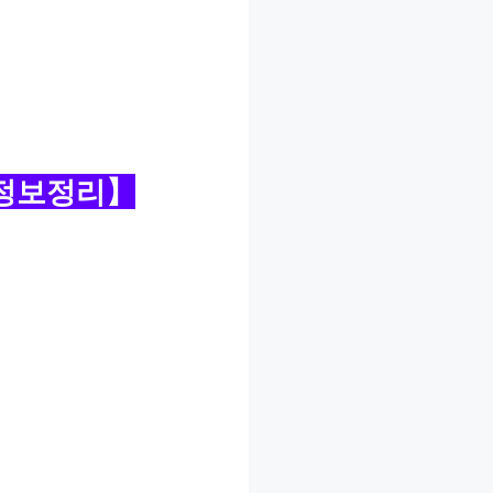
플 정보정리】