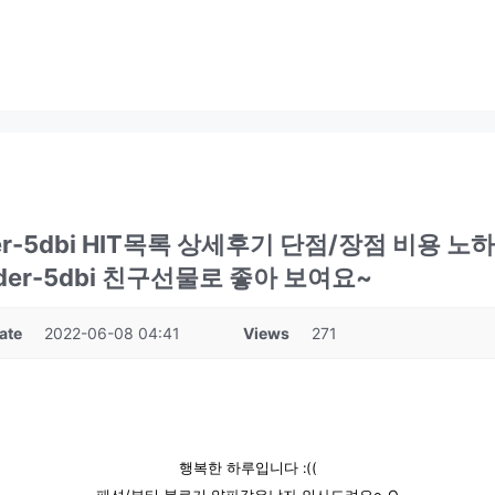
nder-5dbi HIT목록 상세후기 단점/장점 비용 
ender-5dbi 친구선물로 좋아 보여요~
ate
2022-06-08 04:41
Views
271
행복한 하루입니다 :((