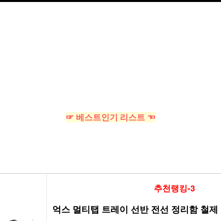
☞ 베스트인기 리스트 ☜
추천랭킹-3
억스 멀티탭 트레이 선반 전선 정리함 철제