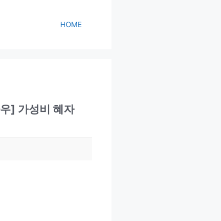
HOME
노하우] 가성비 혜자