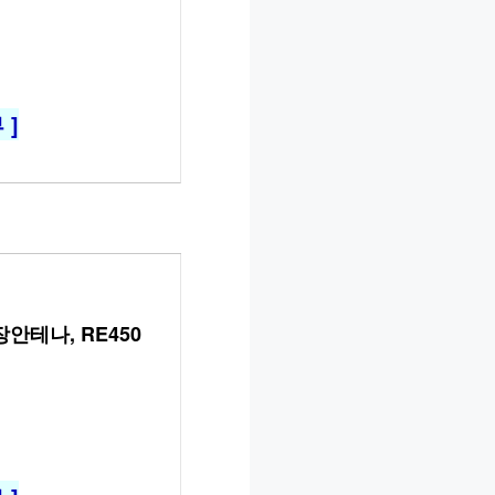
 ]
테나, RE450